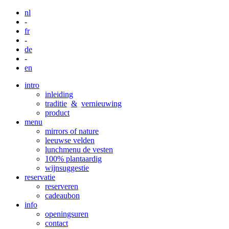
nl
-
fr
-
de
-
en
intro
inleiding
traditie
_
&
_
vernieuwing
product
menu
mirrors of nature
leeuwse velden
lunchmenu de vesten
100% plantaardig
wijnsuggestie
reservatie
reserveren
cadeaubon
info
openingsuren
contact