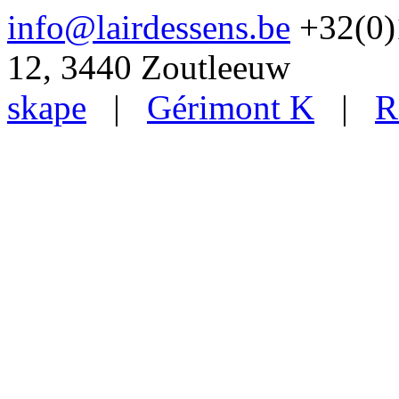
info@lairdessens.be
+32(0)1
12, 3440 Zoutleeuw
skape
|
Gérimont K
|
R